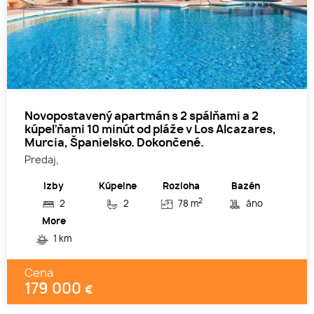
Novopostavený apartmán s 2 spálňami a 2
kúpeľňami 10 minút od pláže v Los Alcazares,
Murcia, Španielsko. Dokončené.
Predaj,
Izby
Kúpelne
Rozloha
Bazén
2
2
2
78 m
áno
More
1 km
Cena
179 000
€