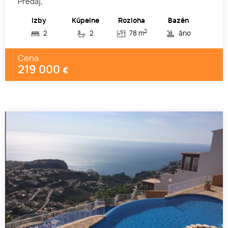
Predaj,
Izby
Kúpelne
Rozloha
Bazén
2
2
2
78 m
áno
Cena
219 000
€