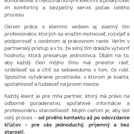
komunikovať s medzinárodnými klientmi a poskytovať
im komfortný a bezpečný servis počas celého
procesu.
Okrem práce s klientmi vediem aj vlastný tím
profesionálov, ktorých sa snažím motivovať, rozvíjať a
podporovať v osobnom aj pracovnom raste. Verím v
partnerský prístup a v to, že silný tím dokáže vytvoriť
hodnotu, ktorá presahuje jednotlivca. Dbám na to,
aby každý člen môjho tímu mal priestor rásť,
vzdelávať sa a cítiť sa sebavedomo v tom, čo robí.
Spoločne vytvárame prostredie, v ktorom je kvalita,
spoľahlivosť a ľudskosť na prvom mieste.
Každý klient je pre mňa partner, ktorý má právo na
odborné poradenstvo, spoľahlivé informácie a
profesionálnu starostlivosť. Mojím cieľom je, aby bol
celý proces –
od prvého kontaktu až po odovzdanie
kľúčov – pre vás jednoduchý, príjemný a bez
starostí.