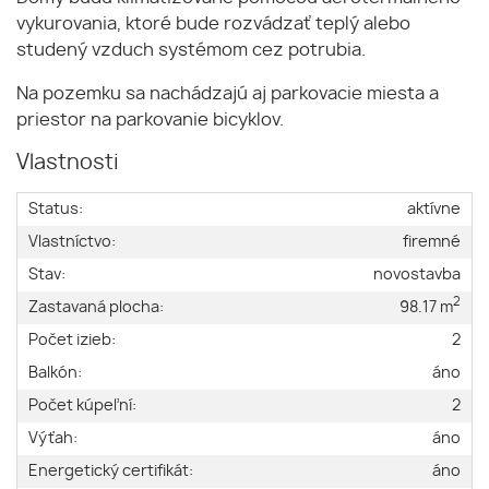
vykurovania, ktoré bude rozvádzať teplý alebo
studený vzduch systémom cez potrubia.
Na pozemku sa nachádzajú aj parkovacie miesta a
priestor na parkovanie bicyklov.
Vlastnosti
Status:
aktívne
Vlastníctvo:
firemné
Stav:
novostavba
2
Zastavaná plocha:
98.17 m
Počet izieb:
2
Balkón:
áno
Počet kúpeľní:
2
Výťah:
áno
Energetický certifikát:
áno