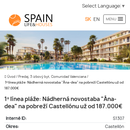
Select Language
▼
SK
EN
MENU
Úvod
/
Predaj, 3 izbový byt, Comunidad Valenciana
/
1ª línea pláže: Nádherná novostaba "Ána-dea" na pobreží Castellónu už od
187.000€
1ª línea pláže: Nádherná novostaba "Ána-
dea" na pobreží Castellónu už od 187.000€
Interné ID:
S1307
Okres:
Castellón