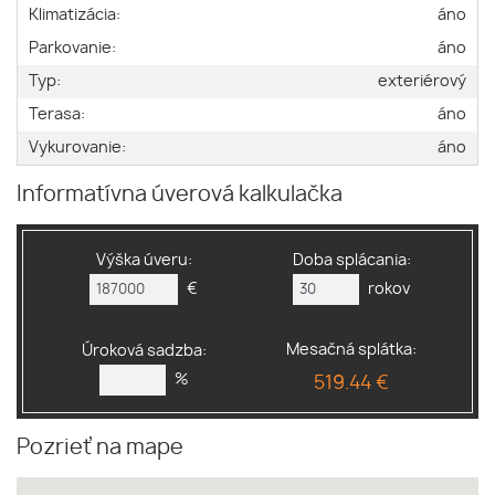
Klimatizácia:
áno
Parkovanie:
áno
Typ:
exteriérový
Terasa:
áno
Vykurovanie:
áno
Informatívna úverová kalkulačka
Výška úveru:
Doba splácania:
€
rokov
Mesačná splátka:
Úroková sadzba:
%
519.44 €
Pozrieť na mape