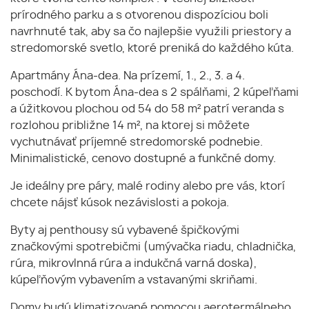
prírodného parku a s otvorenou dispozíciou boli
navrhnuté tak, aby sa čo najlepšie využili priestory a
stredomorské svetlo, ktoré preniká do každého kúta.
Apartmány Ána-dea. Na prízemí, 1., 2., 3. a 4.
poschodí. K bytom Ána-dea s 2 spálňami, 2 kúpeľňami
a úžitkovou plochou od 54 do 58 m² patrí veranda s
rozlohou približne 14 m², na ktorej si môžete
vychutnávať príjemné stredomorské podnebie.
Minimalistické, cenovo dostupné a funkčné domy.
Je ideálny pre páry, malé rodiny alebo pre vás, ktorí
chcete nájsť kúsok nezávislosti a pokoja.
Byty aj penthousy sú vybavené špičkovými
značkovými spotrebičmi (umývačka riadu, chladnička,
rúra, mikrovlnná rúra a indukčná varná doska),
kúpeľňovým vybavením a vstavanými skriňami.
Domy budú klimatizované pomocou aerotermálneho