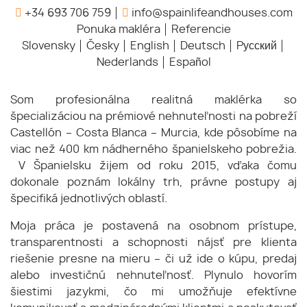
+34 693 706 759
info@spainlifeandhouses.com
Ponuka makléra
Referencie
Slovensky
Česky
English
Deutsch
Pусский
Nederlands
Español
Som profesionálna realitná maklérka so
špecializáciou na prémiové nehnuteľnosti na pobreží
Castellón – Costa Blanca – Murcia, kde pôsobíme na
viac než 400 km nádherného španielskeho pobrežia.
V Španielsku žijem od roku 2015, vďaka čomu
dokonale poznám lokálny trh, právne postupy aj
špecifiká jednotlivých oblastí.
Moja práca je postavená na osobnom prístupe,
transparentnosti a schopnosti nájsť pre klienta
riešenie presne na mieru – či už ide o kúpu, predaj
alebo investičnú nehnuteľnosť. Plynulo hovorím
šiestimi jazykmi, čo mi umožňuje efektívne