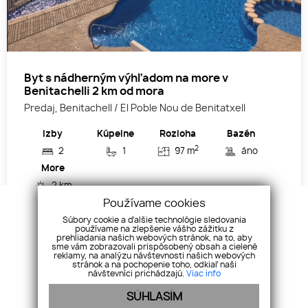
Byt s nádherným výhľadom na more v
Benitachelli 2 km od mora
Predaj, Benitachell / El Poble Nou de Benitatxell
Izby
Kúpelne
Rozloha
Bazén
2
2
1
97 m
áno
More
2 km
Používame cookies
Cena
Súbory cookie a ďalšie technológie sledovania
používame na zlepšenie vášho zážitku z
210 000
€
prehliadania našich webových stránok, na to, aby
sme vám zobrazovali prispôsobený obsah a cielené
reklamy, na analýzu návštevnosti našich webových
stránok a na pochopenie toho, odkiaľ naši
návštevníci prichádzajú.
Viac info
SÚHLASÍM