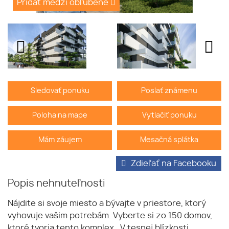
Pridať medzi obľúbené
Sledovať ponuku
Poslať známenu
Poloha na mape
Vytlačiť ponuku
Mám záujem
Mesačná splátka
Zdieľať na Facebooku
Popis nehnuteľnosti
Nájdite si svoje miesto a bývajte v priestore, ktorý
vyhovuje vašim potrebám. Vyberte si zo 150 domov,
ktoré tvoria tento komplex . V tesnej blízkosti